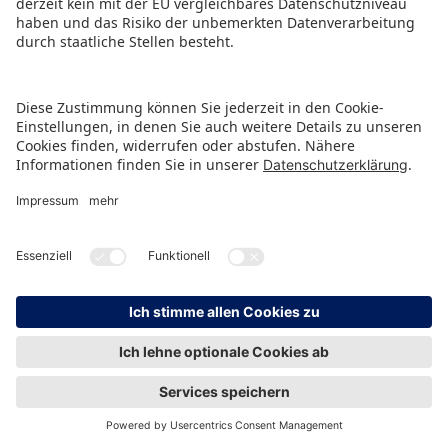
Ansprechpartner Aussteller
Spielwarenmesse eG,
Greta Neumann
Herderstraße 7
90427 Nürnberg
Germany
Tel:
+49 911 99813-46
Fax: +49 911 99813-846
E-MAIL SCHREIBEN