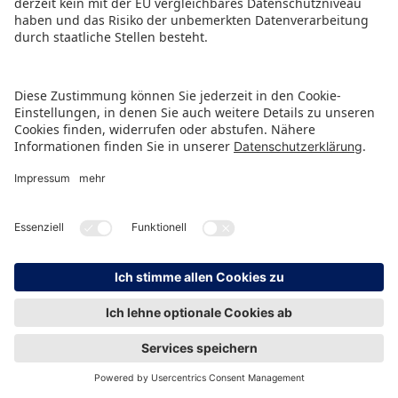
HINWEISGEBERSCHUTZ
IMPRESSUM
DATENSCHUTZ
KONTAKT
© Spielwarenmesse eG, Herderstraße 7, 90427 Nürnberg