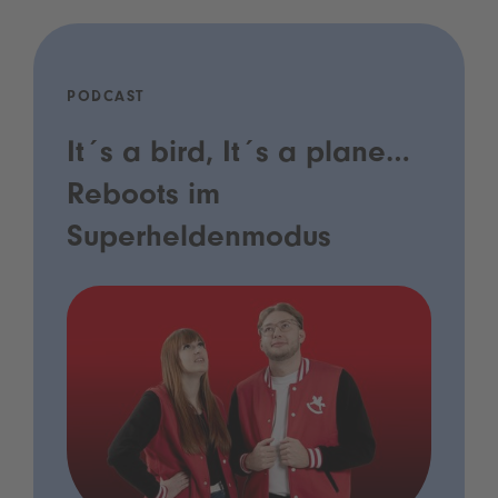
PODCAST
It´s a bird, It´s a plane…
Reboots im
Superheldenmodus