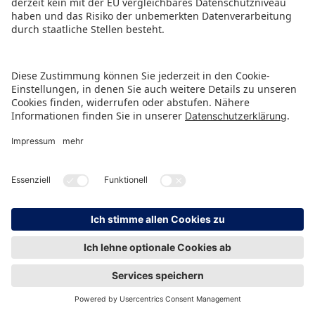
PODCAST
Was kann die
Spielwarenindustrie von
der PBS-Branche lernen?