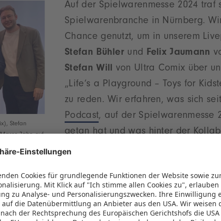
Auf der Spielwarenmesse 2024 traf s
Spielwarenbranche in Nürnberg. Wi
Chance genutzt, um in unserem Live
Stefan Bühler
und
Felix Jaumann
vo
Stefan Will
von Ultra Comix über un
„Life‘s a Playground – Toys for Kidst
zu reden. Wir erfahren, was sich sei
Podcast
, auf der Spielwarenmesse 
x), Stefan
getan hat und was hinter der Kolla
r Marco Jahn auf
Ultra Comix und der Spielwarenmess
Außerdem sprechen unsere Gäste üb
ielgruppe auf die Branche und wie sehr diese von a
flusst werden.