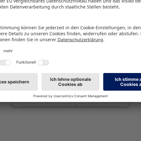
Wir benötigen Ihre Zustimmung, um
den Spotify-Service zu laden!
Wir verwenden Spotify, um Inhalte einzubetten.
Dieser Service kann Daten zu Ihren Aktivitäten
sammeln. Bitte lesen Sie die Details durch und
stimmen Sie der Nutzung des Service zu, um
diese Inhalte anzuzeigen.
Mehr Informationen
Akzeptieren
powered by
Usercentrics Consent Management
Platform