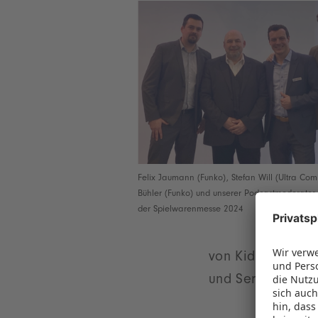
Felix Jaumann (Funko), Stefan Will (Ultra Comi
Bühler (Funko) und unserer Podcastmoderato
der Spielwarenmesse 2024
von Kidults als Z
und Serien beein