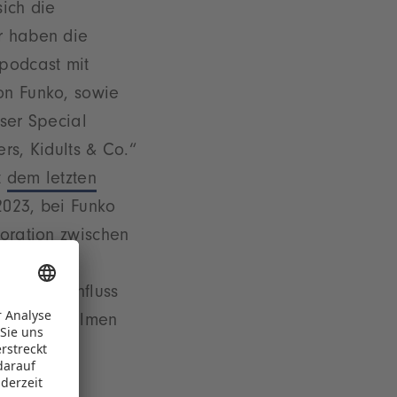
ich die
r haben die
podcast mit
n Funko, sowie
ser Special
ers, Kidults & Co.“
t
dem letzten
2023, bei Funko
boration zwischen
e steckt.
er den Einfluss
ktuellen Filmen