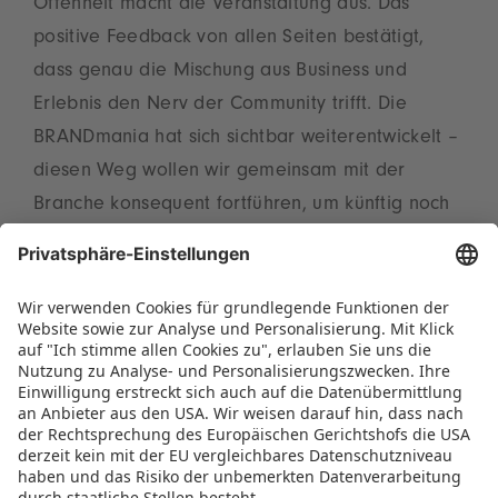
Offenheit macht die Veranstaltung aus. Das
positive Feedback von allen Seiten bestätigt,
dass genau die Mischung aus Business und
Erlebnis den Nerv der Community trifft. Die
BRANDmania hat sich sichtbar weiterentwickelt –
diesen Weg wollen wir gemeinsam mit der
Branche konsequent fortführen, um künftig noch
mehr Impulse für Inspiration, Austausch und neue
Geschäftsideen zu setzen“, resümiert Katrin Störr,
Head of BRANDmania.
Die nächste BRANDmania findet am 23. und 24.
Juni 2027 erneut in Essen statt.
PRESSEMITTEILUNG ALS PDF HERUNTERLADEN