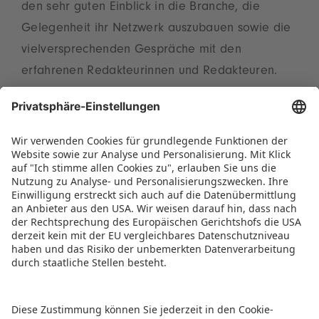
den sehr guten Einblick in die Branche, die
Gelegenheit ihr Netzwerk auszubauen sowie die
vielversprechenden Gespräche mit den
erfahrenen Redakteurinnen und Redakteuren.
„Die Tatsache, dass rund 90 Prozent planen, im
kommenden Jahr wieder dabei zu sein,
verdeutlicht die Relevanz der Veranstaltung. Wir
freuen uns auf zahlreiche neue Spielideen“, fasst
Christian Ulrich, Sprecher des Vorstands der
Spielwarenmesse eG, zusammen.
PRESSEMITTEILUNG ALS PDF HERUNTERLADEN