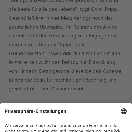
Teamgeist sowie soziale Kompetenzen. Sie sind
die beste Schule des Lebens“, sagt Carol Rapp,
Geschäftsführerin des Merz Verlags nach der
persönlichen Übergabe. Im Rahmen der Aktion
unterstreicht der Merz Verlag sein Engagement
rund um die Themen “Spielen als
Grundbedürfnis” sowie das “Kulturgut Spiel” und
leistet einen wichtigen Beitrag zur Entwicklung
von Kindern. Denn gerade diese beiden Aspekte
bilden die Basis für nachhaltige Förderung und
gesellschaftlichen Zusammenhalt.
Mit der letzten Spendenübergabe des Jahres
geht ein erfolgreiches Jahr für die Spirit of Play
Foundation zu Ende. Neben Kindern in