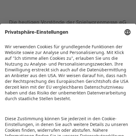
Die heutigen Vorstände der Spielwarenmesse eG
– Florian Hess, Jens Pflüger und Christian Ulrich
(Sprecher) – gratulieren Ernst Kick im Namen des
gesamten Teams herzlich zur Staatsmedaille.
PRESSEMITTEILUNG ALS PDF HERUNTERLADEN
BILD-DOWNLOAD