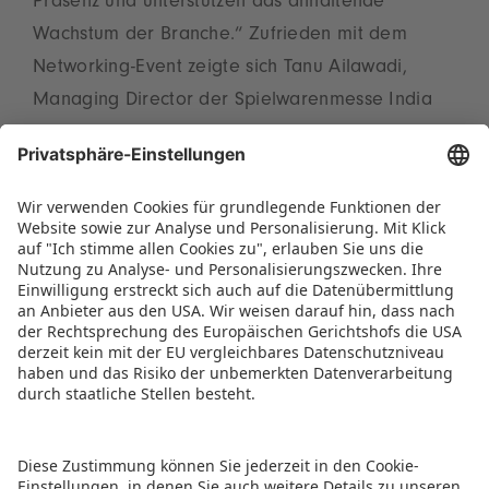
Präsenz und unterstützen das anhaltende
Wachstum der Branche.“ Zufrieden mit dem
Networking-Event zeigte sich Tanu Ailawadi,
Managing Director der Spielwarenmesse India
Pvt. Ltd.: „Wir sind der GTMA dankbar für ihre
Unterstützung bei der Organisation dieser
Veranstaltung und dafür, dass wir dadurch viele
weitere Unternehmen in dieser Region erreichen
konnten.“
PRESSETICKER ALS PDF HERUNTERLADEN