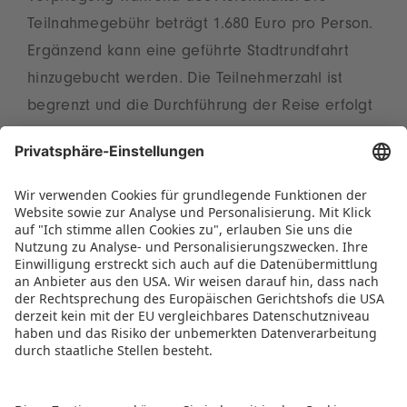
Teilnahmegebühr beträgt 1.680 Euro pro Person.
Ergänzend kann eine geführte Stadtrundfahrt
hinzugebucht werden. Die Teilnehmerzahl ist
begrenzt und die Durchführung der Reise erfolgt
auf Englisch. Ein kompaktes Factsheet mit allen
relevanten Informationen sowie dem
Anmeldeformular steht
hier
zur Verfügung. Für
Rückfragen wenden Sie sich bitte an Neelima
Chopra von der Spielwarenmesse India Pvt. Ltd.
(
n.chopra@spielwarenmesse.in
).
PRESSEMITTEILUNG ALS PDF HERUNTERLADEN