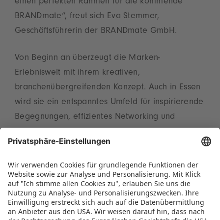
einen perfekten Rahmen für die kommende
BRANDmate“, freut sich Eva Stemmer,
Geschäftsführerin der BRANDmate GmbH.
Von Beginn an überzeugt die Marken-
Erlebniswelt mit ihrem kreativen,
branchenübergreifenden Konzept. Auch in Essen
wird sie ein entspanntes Umfeld für inspirierende
Begegnungen, effizientes Networking und
spannende Kooperationen schaffen. „Mit dem
Ortswechsel geben wir der Veranstaltung neue
Impulse und unterstreichen ihr dynamisches
Format“, erklärt Christian Ulrich, Geschäftsführer
der BRANDmate GmbH und Vorstandssprecher
der Spielwarenmesse eG.