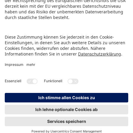
PRESSEMITTEILUNG ALS PDF HERUNTERLADEN
ZURÜCK ZUR ÜBERSICHTSSEITE
HINWEISGEBERSCHUTZ
IMPRESSUM
DATENSCHUTZ
KONTAKT
© Spielwarenmesse eG, Herderstraße 7, 90427 Nürnberg