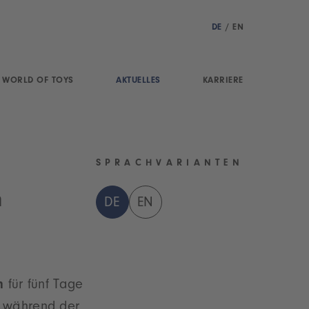
DE
/
EN
WORLD OF TOYS
AKTUELLES
KARRIERE
SPRACHVARIANTEN
n
DE
EN
m
für fünf Tage
e während der