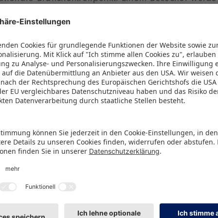
ne besondere Ehre zuteil: David Castillo aus dem 
illionster Besucher das Messezentrum Nürnberg
b
arüber, dass dieses Ereignis ausgerechnet auf unse
 gefallen ist“, sagt Florian Hess, Mitglied des Vors
 eG.
die Spielwarenmesse nicht nur als jährlicher Kunde 
lich zur Gründung der NürnbergMesse vor 50 Jahr
lair beigetragen, das bis heute anhält. David Castill
on lange zu dem Branchenleitevent, um Innovatione
pielwarengeschäfte mit dem eingängigen Namen „T
um Salt Lake City mitzunehmen. Hinzu kommt nun di
Florian Hess zählten auch Nürnbergs Oberbürgerme
Ottmann, CEO der NürnbergMesse Group, zu den G