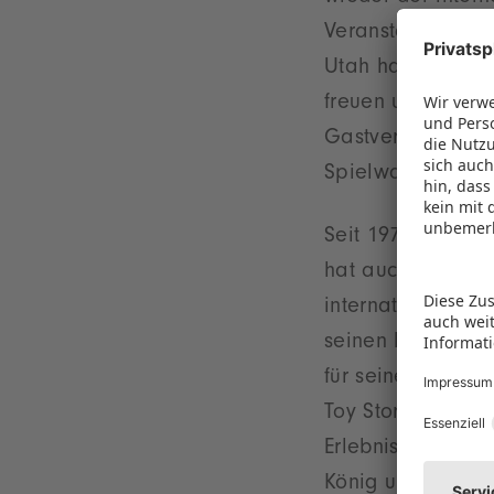
Veranstaltung ei
Utah hat als
50-m
freuen uns sehr d
Gastveranstaltung
Spielwarenmesse
Seit 1973 belegt 
hat auch maßgeb
internationalen F
seinen Eltern sch
für seine acht S
Toy Store“ rund 
Erlebnis. Neben 
König und Peter 