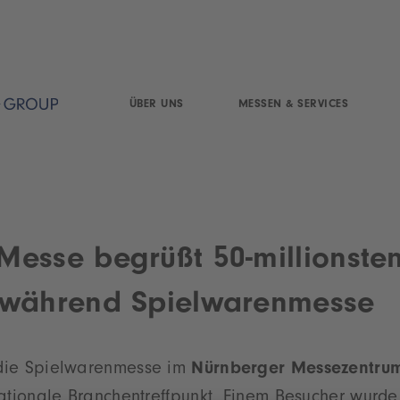
ÜBER UNS
MESSEN & SERVICES
esse begrüßt 50-millionste
 während Spielwarenmesse
t die Spielwarenmesse im
Nürnberger Messezentru
nationale Branchentreffpunkt. Einem Besucher wurd