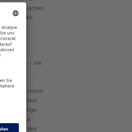
US-amerikanischen
etreten. „Wir
re
tands der
die Hallen – sie
en und dem
o reist mit
n und Inspiration
he Red Balloon
eses einmalige
ister Marcus
ratulanten des