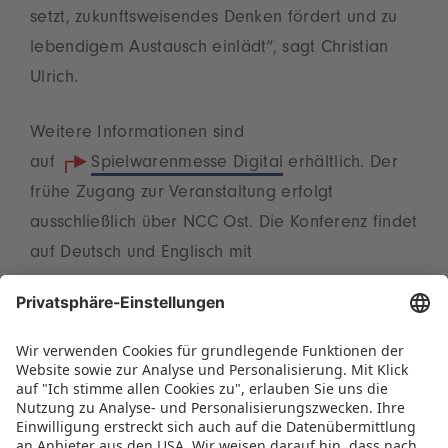
setzt, zukunftsweisendes Denken fördert und zu
lebendigem Austausch einlädt“, sagt Christian
Ulrich.
Weitere Informationen sind
auf
Spielwarenmesse Digital
erhältlich. Der
frühe Zugang zur Veranstaltung erfolgt
ausschließlich über NCC Ost. Die Konferenz findet
auf Deutsch und Englisch mit
Simultanübersetzung statt. Die Teilnahme ist
kostenfrei – um Anmeldung wird bis 9. Januar
per Mail gebeten (
presse@spielwarenmesse.de
).
Die Value of Play Conference wird durch den
Deutschen Verband der Spielwarenindustrie
(DVSI) unterstützt.