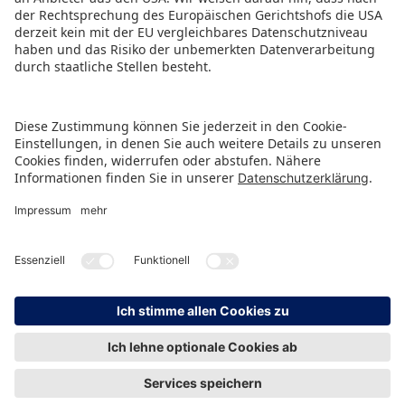
PRESSEMITTEILUNG ALS PDF HERUNTERLADEN
ZURÜCK ZUR ÜBERSICHTSSEITE
HINWEISGEBERSCHUTZ
IMPRESSUM
DATENSCHUTZ
KONTAKT
© Spielwarenmesse eG, Herderstraße 7, 90427 Nürnberg