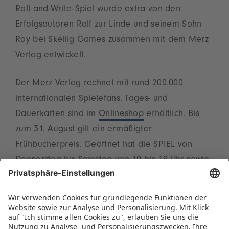
Roll-and-Write-Spiel wurde extra von den
Erfolgsautoren Ralf zur Linde und seinem Sohn
Roy bei Skellig Games zusammen mit dem Merz
Verlag entwickelt.
Der Merz Verlag rechnet mit rund 200.000
internationalen Spielefans. Tages- und
Dauerkarten sind im
Onlineshop
erhältlich. Bis
zum 31. August gilt ein ermäßigter
Frühbucherpreis. Geöffnet hat die SPIEL von
Donnerstag bis Samstag von 10 bis 19 Uhr sowie
am Sonntag bis 18 Uhr.
Diese Information teilen: