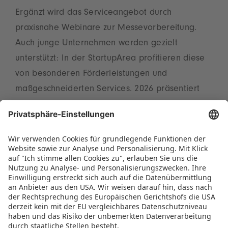
Ergänzt wird das Serviceangebot durch
praxisnahe Webinare zur Messevorbereitung.
Auch junge Unternehmen werden gezielt
unterstützt: In der StartupArea profitieren diese
von besonderen Förderleistungen und
maßgeschneiderten Services. 2026 präsentiert
sich der Bereich mit einem neuen, frischen
Standbau – perfekt auf die Bedürfnisse von
aufstrebenden Marken zugeschnitten.
Neuaussteller, die sich auf der Spielwarenmesse
präsentieren möchten, können sich
hier
bis Ende
Juli 2025 anmelden.
PRESSEMITTEILUNG ALS PDF HERUNTERLADEN