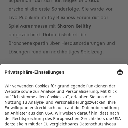
Superman“ auf sich hat. Begleitend dazu
erscheint die erste Sonderfolge. Sie wurde vor
Live-Publikum im Toy Business Forum auf der
Spielwarenmesse mit
Sharon Keilthy
aufgezeichnet. Dabei diskutiert die
Branchenexpertin über Herausforderungen und
Lösungen rund um nachhaltiges Spielzeug.
Der neue Spielwarenmesse Podcast erscheint ab
sofort immer am letzten Freitag im Monat. Er ist
in unserer
Mediathek
und auf den bekannten
Streaming-Plattformen
abrufbar.
Viel Spaß beim Reinhören!