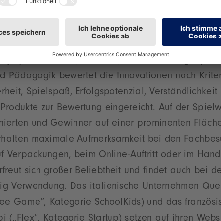
rien und Einsatzmöglichkeiten
Verleihung steht ein anspruchsvoller Auswahlproze
chjury aus Handel, Industrie, Marktforschung, Spielz
nd Pädagogik bewertet die Innovationen nach Krite
erheit, Spielspaß, Erfolgspotenzial, Verständlichkeit
Produkte zur Bewertung eingereicht. Auf der Spie
ierten und Gewinner auf einer prominenten Fläche
erhalten maximale Aufmerksamkeit bei den Fachbes
uf Verpackungen, beim Online-Auftritt oder im Hand
reut sich großer Beliebtheit und findet auch bei d
tig Verwendung. Das italienische Unternehmen Quer
ee Game“, Kategorie SchoolKids) und das französi
(„Flex“, Kategorie Startup) setzen auf ihren Websi