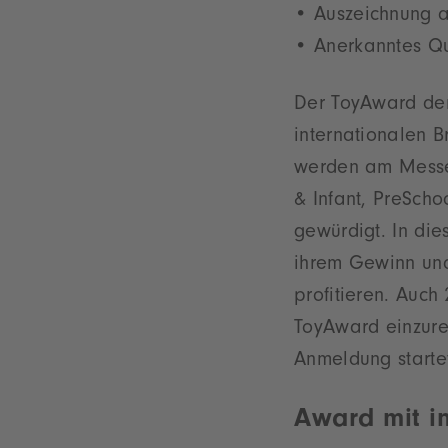
Auszeichnung a
Anerkanntes Qua
Der ToyAward der
internationalen 
werden am Messe
& Infant, PreScho
gewürdigt. In di
ihrem Gewinn un
profitieren. Auch
ToyAward einzurei
Anmeldung starte
Award mit in