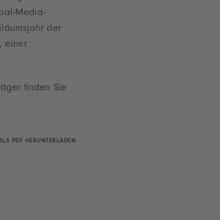
cial-Media-
iläumsjahr der
 einer
räger finden Sie
ALS PDF HERUNTERLADEN