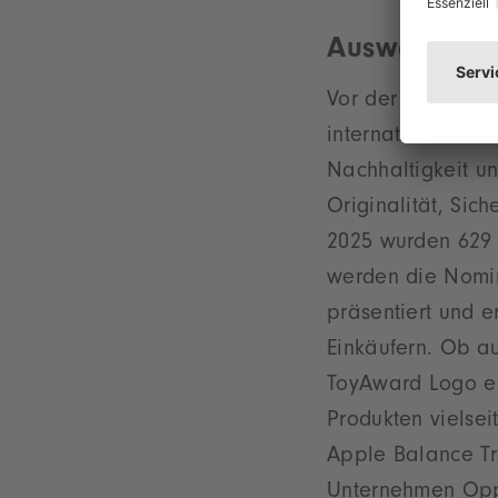
Auswahlkrite
Vor der ToyAward 
internationale Fa
Nachhaltigkeit u
Originalität, Sich
2025 wurden 629 
werden die Nomin
präsentiert und 
Einkäufern. Ob a
ToyAward Logo erf
Produkten vielsei
Apple Balance Tr
Unternehmen Oppi 