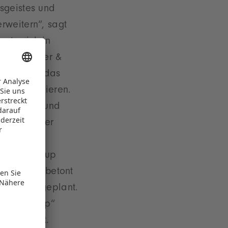
sgeistes und
rweitern“, sagt
nte sich in
rie Teenager &
ierte für das
zu expandieren.
ernetzung und
eschleuniger
namhaftes
orie Startup
s-Turbo!“, betont
utschland geplant.
s „Stickflip“
rfügbar ist.