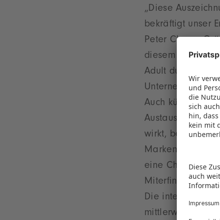
„Diese Auszeichn
bekräftigt unser 
Peter Cheng, Grü
diesem Jahr mit 
Adult durchsetze
Unternehmen den 
Auch künftig möc
Austausch nutzen.
wirkt, beweist I
Markenunternehme
eine Chance. Dies
Miterfinder Raine
Die international
mittlerweile in s