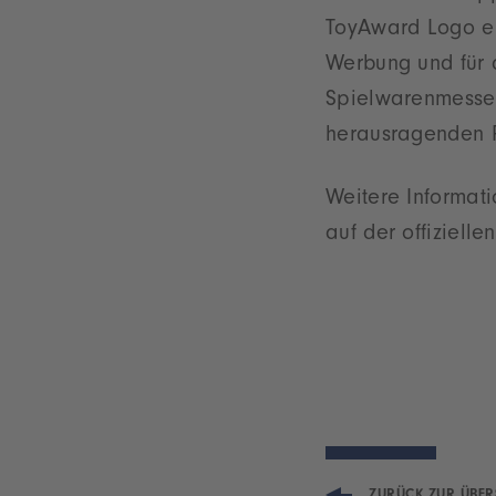
ToyAward Logo ein
Werbung und für d
Spielwarenmesse 
herausragenden P
Weitere Informati
auf der offiziell
ZURÜCK ZUR ÜBER