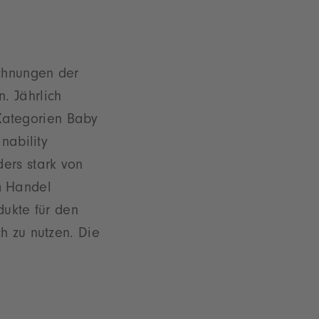
chnungen der
. Jährlich
Kategorien Baby
nability
ers stark von
m Handel
dukte für den
h zu nutzen. Die