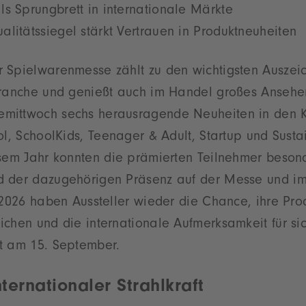
ls Sprungbrett in internationale Märkte
litätssiegel stärkt Vertrauen in Produktneuheiten
 Spielwarenmesse zählt zu den wichtigsten Auszei
Branche und genießt auch im Handel großes Ansehen
mittwoch sechs herausragende Neuheiten in den 
ol, SchoolKids, Teenager & Adult, Startup und Sustai
esem Jahr konnten die prämierten Teilnehmer besond
d der dazugehörigen Präsenz auf der Messe und i
 2026 haben Aussteller wieder die Chance, ihre Pro
chen und die internationale Aufmerksamkeit für sic
t am 15. September.
ternationaler Strahlkraft