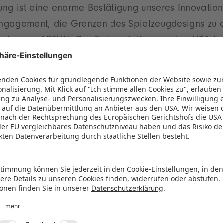
ung ist eine enorme Bestätigung unseres Innovation
Engagement, die Grenzen des Spielzeugdesigns zu e
nder von ABFUN. Der Erstaussteller aus den USA kon
seinem „Moon Acrylic Jigsaw Puzzle“ in der Katego
n. Der Gewinn des ToyAward Anfang des Jahres mark
idealen Zeitpunkt, um in den europäischen Markt 
hte ABFUN die Spielwarenmesse als Plattform für V
 Dass bereits eine Nominierung als echter Erfolgsb
magiNew Playhome mit „Stickflip“. „Man muss kein 
n sein – auch als Newcomer hat man in der Kateg
es Qualitätssiegel ist wie ein Türöffner und Busines
r Lauberger. Ursprünglich war ein Marktstart in De
e Nachfrage durch die Nominierung führte dazu, das
ieben Sprachen erhältlich und fast in ganz Europa ve