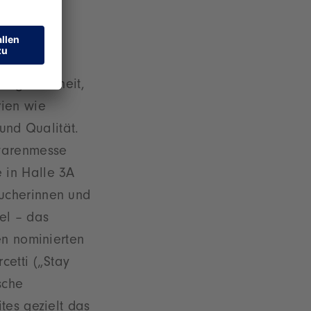
ss. Eine
eugsicherheit,
rien wie
 und Qualität.
lwarenmesse
 in Halle 3A
ucherinnen und
el – das
en nominierten
cetti („Stay
sche
tes gezielt das