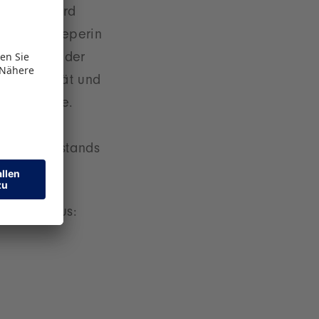
nt, Bernhard
rger Barkeeperin
ht es bei der
 Kreativität und
r aufs Neue.
gästen mit
er des Vorstands
enmesse aus: