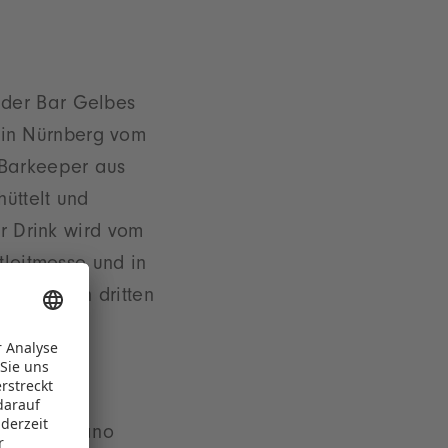
 der Bar Gelbes
 in Nürnberg vom
 Barkeeper aus
üttelt und
er Drink wird vom
tleitmesse und in
deck, den dritten
ender Adriano