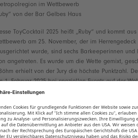
etropolregion im Wettbewerb
Ruby“ von der Bar Gelbes Haus
sse ToyCocktail 2025 heißt „Ruby“ und kommt aus
ettbewerb am 25. November, der im Herrengedeck
ausgerichtet wurde, sind sechs Barkeeperinnen und
on angetreten. Es wurde um die Wette gemixt, gesch
 Böhm erhielt von der Jury die höchste Punktzahl. D
m 1. Februar 2025 bei speziellen Events auf der Wel
den Bars ausgeschenkt. Silber ging an das Herrenge
FF im Arvena Park Hotel.
petenz in der Jury
aus drei Cocktail-Experten: dem passionierten Bart