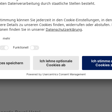
nder der German Bartenders Guild und Bar Conulta
xperte und Master of the Quaich sowie der Nürnbe
(Die Blume von Hawaii). Neben dem Geschmack ge
 Aussehen, Aroma und Zubereitung des Drinks. „Die
tum der teilnehmenden Bars erstaunt mich jedes Jah
ue ich mich schon darauf, gemeinsam mit den Messe
nk anzustoßen“, resümiert Christian Ulrich, Sprech
esse eG.
henken den 19. ToyCocktail während der Spielwar