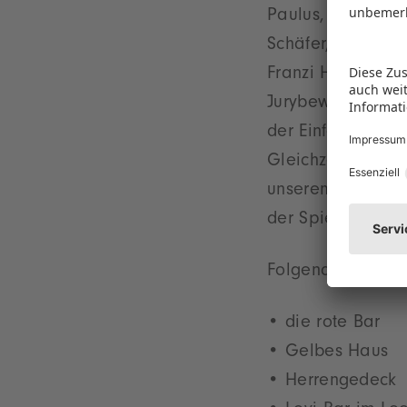
Paulus, Mitbegrü
Schäfer, Whiskye
Franzi Hartmann 
Jurybewertung um
der Einfallsreich
Gleichzeitig fre
unserem neuen Dri
der Spielwarenm
Folgende Bars sc
die rote Bar
Gelbes Haus
Herrengedeck