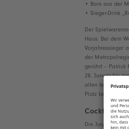
Bars aus der M
Sieger-Drink „
Der Spielwarenme
Haus. Bei dem W
Vorjahressieger 
der Metropolregi
gerührt – Patrick
28. Januar bis zu
allen teilnehmen
Platz belegte TRE
Cocktail-Kom
Die Jury besteht 