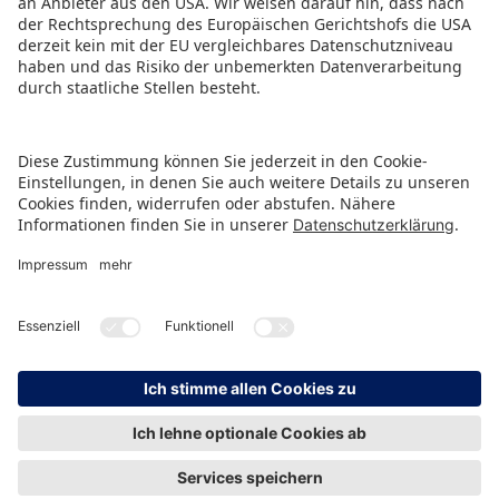
PRESSEMITTEILUNG ALS PDF HERUNTERLADEN
ZURÜCK ZUR ÜBERSICHTSSEITE
HINWEISGEBERSCHUTZ
IMPRESSUM
DATENSCHUTZ
KONTAKT
© Spielwarenmesse eG, Herderstraße 7, 90427 Nürnberg