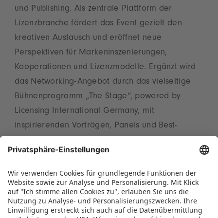
und Publishing. Als zentrale Plattform der
Lizenzbranche fördert das Event gezielt den
kreativen Austausch und eröffnet neue
Perspektiven für Markeninszenierungen,
Kooperationen und Lizenzmodelle. Ergänzt wird
das Networking-Angebot durch das vielseitige
Bühnenprogramm „The Stage“, powered by
Licensing International Germany, mit
inspirierenden Vorträgen, Panels und Best-
Practice-Beispielen an beiden
Veranstaltungstagen. Tickets für die BRANDmania
sind ab sofort über die offizielle Website
erhältlich. Dort finden Interessierte auch weitere
Informationen zur Veranstaltung:
www.brandmania.events
.