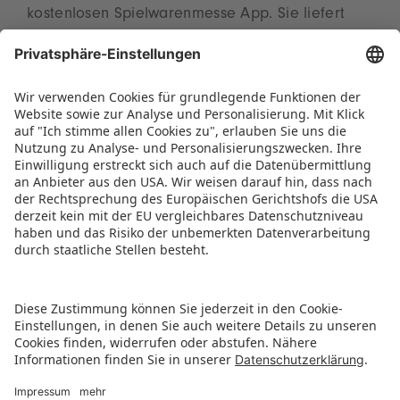
kostenlosen Spielwarenmesse App. Sie liefert
zudem wertvolle Tipps für den Aufenthalt in der
ToyCity Nürnberg.
Eine Übersicht zu allen relevanten Themen rund
um den Besuch der Spielwarenmesse bietet die
Webseite
www.spielwarenmesse.de/besuchen
.
PRESSEMITTEILUNG ALS PDF HERUNTERLADEN
ZURÜCK ZUR ÜBERSICHTSSEITE