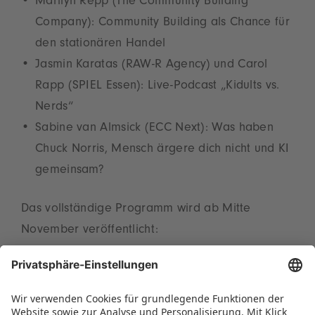
Marilyn Repp (The Community Building
Company): Community Building als Chance für
den stationären Handel
Jasmin Karatas (RAW-R Agency) und Carol
Rapp (SPIEL Essen): Live-Podcast „Kidults vs.
Nerds“
Sabine van Almsick (ECC Next): Was haben
Chuck Norris, Mensch ärgere dich nicht und KI
gemeinsam?
Das vollständige Programm wird ab Mitte
November veröffentlicht:
www.spielwarenmesse.de/de/toy-business-
forum
. Um die Wartezeit bis zur
Spielwarenmesse 2026 zu verkürzen, sind die