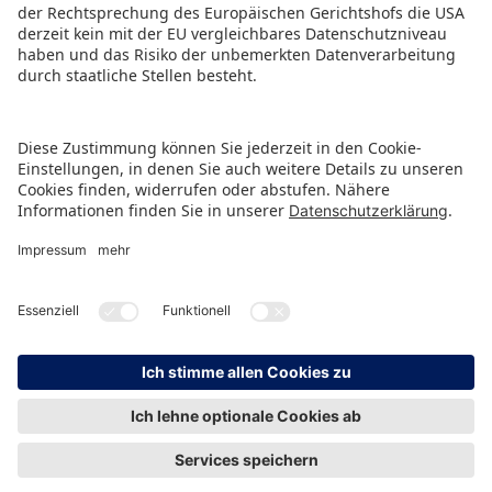
PRESSEMITTEILUNG ALS PDF HERUNTERLADEN
ZURÜCK ZUR ÜBERSICHTSSEITE
HINWEISGEBERSCHUTZ
IMPRESSUM
DATENSCHUTZ
KONTAKT
© Spielwarenmesse eG, Herderstraße 7, 90427 Nürnberg