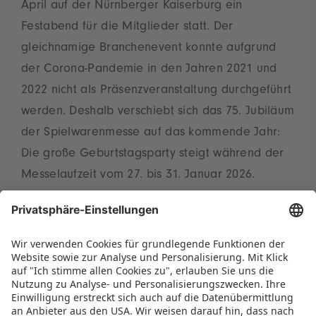
April auf der Nürnberger Kaiserburg ein
Festabend für die Mitglieder statt. Der
gleichnamige Branchenevent konnte aufgrund
der Corona-Pandemie in den Jahren 2021 und
2022 nicht als Präsenzveranstaltung durchgeführt
werden. Deshalb verschiebt sich das 75. Jubiläum
der Spielwarenmesse auf das kommende Jahr:
Die große Geburtstagsparty steigt während der
Messelaufzeit vom 27. bis 31. Januar 2026.
„Dieses besondere Ereignis werden wir mit allen
Teilnehmenden gebührend feiern – es ist ein
Moment der Wertschätzung für das Erreichte und
ein Ansporn, unsere Erfolgsgeschichte
gemeinsam mit der Branche in die Zukunft zu
tragen“, sagt Christian Ulrich.