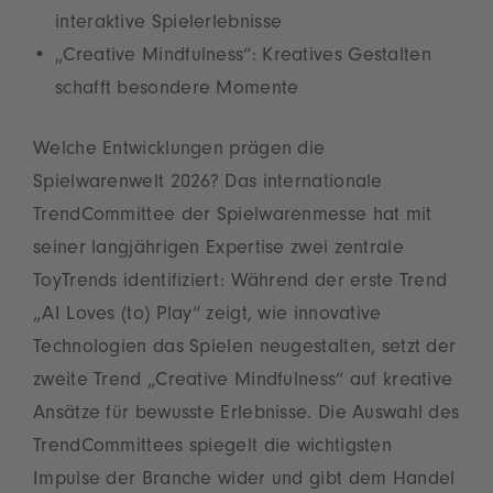
interaktive Spielerlebnisse
„Creative Mindfulness“: Kreatives Gestalten
schafft besondere Momente
Welche Entwicklungen prägen die
Spielwarenwelt 2026? Das internationale
TrendCommittee der Spielwarenmesse hat mit
seiner langjährigen Expertise zwei zentrale
ToyTrends identifiziert: Während der erste Trend
„AI Loves (to) Play“ zeigt, wie innovative
Technologien das Spielen neugestalten, setzt der
zweite Trend „Creative Mindfulness“ auf kreative
Ansätze für bewusste Erlebnisse. Die Auswahl des
TrendCommittees spiegelt die wichtigsten
Impulse der Branche wider und gibt dem Handel