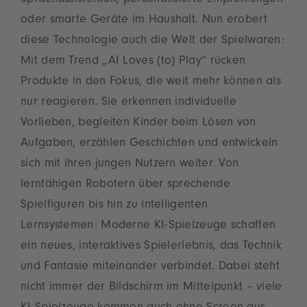
Sprachassistenten, personalisierte Empfehlungen
oder smarte Geräte im Haushalt. Nun erobert
diese Technologie auch die Welt der Spielwaren:
Mit dem Trend „AI Loves (to) Play“ rücken
Produkte in den Fokus, die weit mehr können als
nur reagieren. Sie erkennen individuelle
Vorlieben, begleiten Kinder beim Lösen von
Aufgaben, erzählen Geschichten und entwickeln
sich mit ihren jungen Nutzern weiter. Von
lernfähigen Robotern über sprechende
Spielfiguren bis hin zu intelligenten
Lernsystemen: Moderne KI-Spielzeuge schaffen
ein neues, interaktives Spielerlebnis, das Technik
und Fantasie miteinander verbindet. Dabei steht
nicht immer der Bildschirm im Mittelpunkt – viele