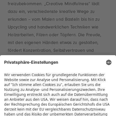
freizubekommen. „Creative Mindfulness“ lädt
dazu ein, verschiedenste kreative Wege zu
erkunden – vom Malen und Basteln bis hin zu
Upcycling und handwerklichen Techniken wie
Holzarbeiten, Filzen oder Töpfern. Die Freude,
mit den eigenen Händen etwas zu gestalten,
fördert Konzentration, Selbstvertrauen und
Achtsamkeit.
Alle Informationen rund um die ToyTrends sind
auch auf der
Webseite
www.spielwarenmesse.de/toytrends
abrufbar.
PRESSEMITTEILUNG ALS PDF HERUNTERLADEN