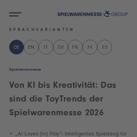
SPRACHVARIANTEN
IT
ZH
FR
JA
ES
DE
EN
Spielwarenmesse
Von KI bis Kreativität: Das
sind die ToyTrends der
Spielwarenmesse 2026
„AI Loves (to) Play“: Intelligentes Spielzeug für