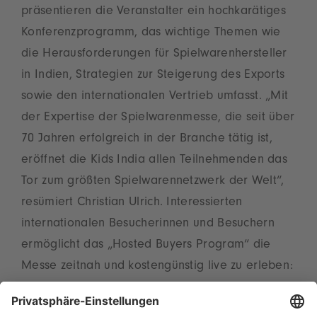
präsentieren die Veranstalter ein hochkarätiges
Konferenzprogramm, das wichtige Themen wie
die Herausforderungen für Spielwarenhersteller
in Indien, Strategien zur Steigerung des Exports
sowie den internationalen Vertrieb umfasst. „Mit
der Expertise der Spielwarenmesse, die seit über
70 Jahren erfolgreich in der Branche tätig ist,
eröffnet die Kids India allen Teilnehmenden das
Tor zum größten Spielwarennetzwerk der Welt“,
resümiert Christian Ulrich. Interessierten
internationalen Besucherinnen und Besuchern
ermöglicht das „Hosted Buyers Program“ die
Messe zeitnah und kostengünstig live zu erleben:
Das SGEPC erstattet bei einer Anreise am 11.
September die Flugkosten. Außerdem beinhaltet