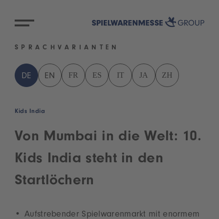
SPRACHVARIANTEN
FR
ES
IT
JA
ZH
DE
EN
Kids India
Von Mumbai in die Welt: 10.
Kids India steht in den
Startlöchern
Aufstrebender Spielwarenmarkt mit enormem