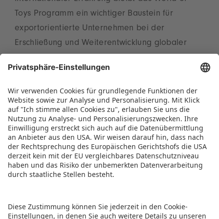
Toys Programm ein wichtiger Baustein für
exportorientierte Unternehmen bei der
Erschließung und Weiterentwicklung globaler
Märkte. Die nächste Beteiligungsmöglichkeit
bietet die Tokyo Toy Show vom 27. bis 30. August
2026. Einen Platz im World of Toys Pavillon
sichern sich interessierte Firmen über
www.spielwarenmesse-eg.de/world-of-
toys/markt-tokyo/
.
PRESSEMITTEILUNG ALS PDF HERUNTERLADEN