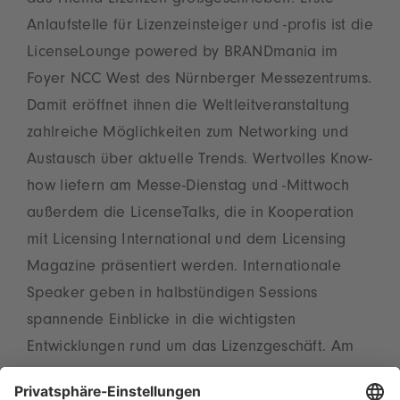
das Thema Lizenzen großgeschrieben: Erste
Anlaufstelle für Lizenzeinsteiger und -profis ist die
LicenseLounge powered by BRANDmania im
Foyer NCC West des Nürnberger Messezentrums.
Damit eröffnet ihnen die Weltleitveranstaltung
zahlreiche Möglichkeiten zum Networking und
Austausch über aktuelle Trends. Wertvolles Know-
how liefern am Messe-Dienstag und -Mittwoch
außerdem die LicenseTalks, die in Kooperation
mit Licensing International und dem Licensing
Magazine präsentiert werden. Internationale
Speaker geben in halbstündigen Sessions
spannende Einblicke in die wichtigsten
Entwicklungen rund um das Lizenzgeschäft. Am
Mittwochnachmittag lädt die LicenseLounge ab