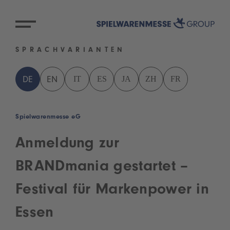
SPRACHVARIANTEN
IT
ES
JA
ZH
FR
DE
EN
Spielwarenmesse eG
Anmeldung zur
BRANDmania gestartet –
Festival für Markenpower in
Essen