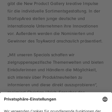
gibt die New Product Gallery kreative Impulse
für die individuelle Sortimentsgestaltung. In der
StartupArea stellen junge deutsche und
internationale Unternehmen ihre Innovationen
vor. Außerdem werden die Nominierten und
Gewinner des ToyAward anschaulich präsentiert.
„Mit unseren Specials schaffen wir
zielgruppenspezifische Themenwelten und bieten
Einkäuferinnen und Händlern die Möglichkeit,
sich intensiv über Produktneuheiten zu
informieren und diese direkt auszuprobieren“,
resümiert Christian Ulrich, Sprecher des
Vorstands der Spielwarenmesse eG.