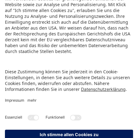
Weitere Informationen unter:
www.spielwarenmesse-group.com
PRESSEMITTEILUNG ALS PDF HERUNTERLADEN
ZURÜCK ZUR ÜBERSICHTSSEITE